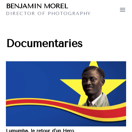
BENJAMIN MOREL
BENJAMIN MOREL
Ope
DIRECTOR OF PHOTOGRAPHY
Documentaries
Lumumba, le retour d'un Hero